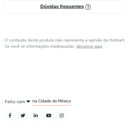
Dúvidas frequentes
O conteúdo deste produto não representa a opinião da Hotmart.
Se você vir informações inadequadas,
denuncie aqui
em Bogotá
em Amsterdam
em Madrid
na Cidade do México
Feito com
❤
em Belo Horizonte