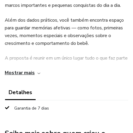
marcos importantes e pequenas conquistas do dia a dia.
Além dos dados práticos, você também encontra espaço
para guardar memórias afetivas — como fotos, primeiras
vezes, momentos especiais e observações sobre o
crescimento e comportamento do bebê.
A proposta é reunir em um único lugar tudo o que faz parte
dessa fase tão intensa e transformadora, trazendo mais
Mostrar mais
clareza, conforto e facilidade para acompanhar a evolução
do seu pequeno.
Detalhes
Um registro cheio de cuidado, feito para ser funcional agora
e precioso no futuro.
Garantia de 7 dias