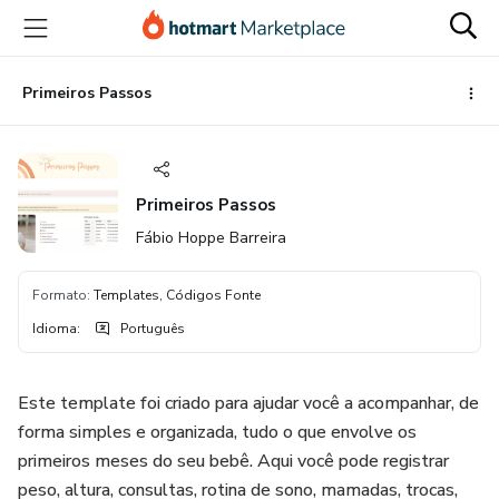
Ir
Ir
Ir
para
para
para
o
o
o
conteúdo
pagamento
rodapé
Primeiros Passos
principal
Primeiros Passos
Fábio Hoppe Barreira
Formato
:
Templates, Códigos Fonte
Idioma
:
Português
Este template foi criado para ajudar você a acompanhar, de
forma simples e organizada, tudo o que envolve os
primeiros meses do seu bebê. Aqui você pode registrar
peso, altura, consultas, rotina de sono, mamadas, trocas,