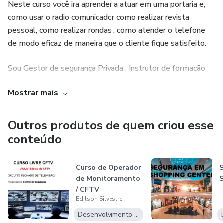
Neste curso você ira aprender a atuar em uma portaria e,
como usar o radio comunicador como realizar revista
pessoal, como realizar rondas , como atender o telefone
de modo eficaz de maneira que o cliente fique satisfeito.
Sou Gestor de segurança Privada , Instrutor de formação
de vigilante, tenho formação de vigilante , escolta armada,
Mostrar mais
extensão em carro forte, segurança VIP, experiência em
segurança armada e desarmada , postos como industrias .
condomínios, clubes sociais, Shopping Centres, Curso de
Outros produtos de quem criou esse
Brigadista e Primeiros Socorros entre outros.
conteúdo
Curso de Operador
S
de Monitoramento
S
/ CFTV
E
Edilson Silvestre
Desenvolvimento Pessoal