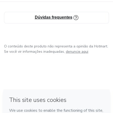
Dúvidas frequentes
O conteúdo deste produto não representa a opinião da Hotmart.
Se você vir informações inadequadas,
denuncie aqui
em Amsterdam
em Madrid
em Bogotá
Feito com
❤
em Belo Horizonte
na Cidade do México