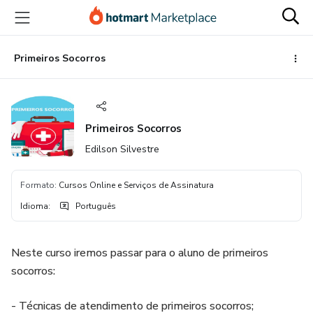
Ir
Ir
Ir
para
para
para
o
o
o
conteúdo
pagamento
rodapé
Primeiros Socorros
principal
Primeiros Socorros
Edilson Silvestre
Formato
:
Cursos Online e Serviços de Assinatura
Idioma
:
Português
Neste curso iremos passar para o aluno de primeiros
socorros:
- Técnicas de atendimento de primeiros socorros;