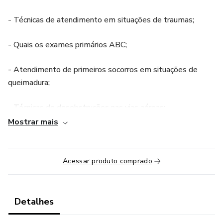
- Técnicas de atendimento em situações de traumas;
- Quais os exames primários ABC;
- Atendimento de primeiros socorros em situações de
queimadura;
- Técnicas de desobstruções nas vias aéreas;
Mostrar mais
- Quais os canais de emergência devemos acionar em
situações de primeiros socorros.
Acessar produto comprado
Detalhes