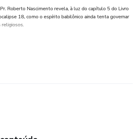
 Pr. Roberto Nascimento revela, à luz do capítulo 5 do Livro
calipse 18, como o espírito babilônico ainda tenta governar
 religiosos.
nte:
s sagrados
lação espiritual
nceira
hor
reja
rá que a verdadeira prosperidade não está em acumular