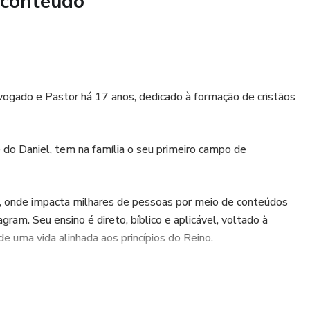
 conteúdo
o sistema que escraviza. O objetivo não é construir impérios
 Reino que não pode ser abalado.
, profética e pastoral, não para atacar pessoas, mas para
ogado e Pastor há 17 anos, dedicado à formação de cristãos
 volta para Deus. A questão não é se o sistema será julgado,
tará quando a mão escrever na parede?
 do Daniel, tem na família o seu primeiro campo de
instiga reflexão e promove uma mudança profunda.
, onde impacta milhares de pessoas por meio de conteúdos
ram. Seu ensino é direto, bíblico e aplicável, voltado à
de uma vida alinhada aos princípios do Reino.
 invisíveis, vencerem batalhas espirituais e viverem uma fé