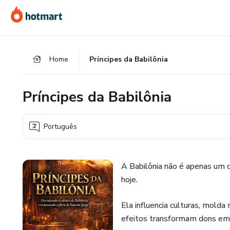
Ir
Ir
Ir
para
para
para
o
o
o
conteúdo
pagamento
rodapé
Home
Príncipes da Babilônia
principal
Príncipes da Babilônia
Português
A Babilônia não é apenas um c
hoje.
Ela influencia culturas, molda 
efeitos transformam dons em 