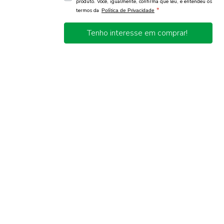
produto. Você, igualmente, confirma que leu, e entendeu os
*
termos da
Política de Privacidade
Tenho interesse em comprar!