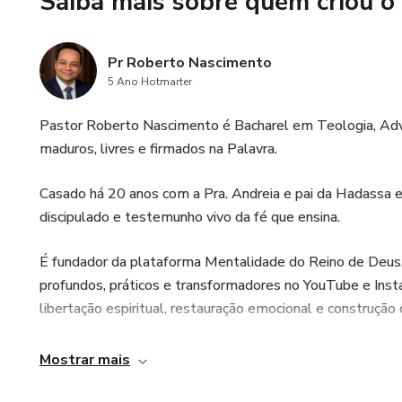
Saiba mais sobre quem criou o
riquezas, mas em viver livre d
pessoais, mas estabelecer um
Pr Roberto Nascimento
É uma mensagem confrontadora
5 Ano Hotmarter
expor sistemas.
Pastor Roberto Nascimento é Bacharel em Teologia, Adv
Quando Babilônia cai, a glória
maduros, livres e firmados na Palavra.
mas sim: de que lado você es
Casado há 20 anos com a Pra. Andreia e pai da Hadassa e
Leve para casa uma obra que 
discipulado e testemunho vivo da fé que ensina.
É fundador da plataforma Mentalidade do Reino de Deus
profundos, práticos e transformadores no YouTube e Instag
libertação espiritual, restauração emocional e construção 
Seu chamado é claro: ajudar pessoas a romperem correntes
Mostrar mais
sólida, equilibrada e poderosa no dia a dia.