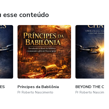
stã e transformação prática, está no lugar certo.
u esse conteúdo
ES
Príncipes da Babilônia
BEYOND THE CH
Pr Roberto Nascimento
Pr Roberto Nascimen