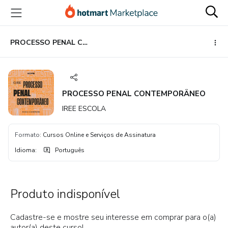
Ir
Ir
Ir
para
para
para
o
o
o
conteúdo
pagamento
rodapé
PROCESSO PENAL CONTEMPORÂNEO
principal
PROCESSO PENAL CONTEMPORÂNEO
IREE ESCOLA
Formato
:
Cursos Online e Serviços de Assinatura
Idioma
:
Português
Produto indisponível
Cadastre-se e mostre seu interesse em comprar para o(a)
autor(a) deste curso!