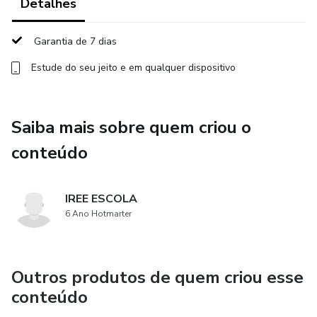
tema, bem como a profissionais de áreas como Direito,
Detalhes
Filosofia, Psicologia, Sociologia, História, Criminologia e
Vitimologia.
Garantia de 7 dias
Estude do seu jeito e em qualquer dispositivo
Saiba mais sobre quem criou o
conteúdo
IREE ESCOLA
6 Ano Hotmarter
Outros produtos de quem criou esse
conteúdo