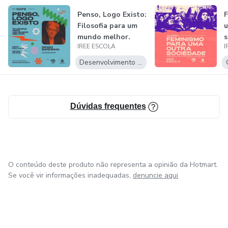
Penso, Logo Existo:
F
Filosofia para um
u
mundo melhor.
s
IREE ESCOLA
I
Desenvolvimento Pessoal
Dúvidas frequentes
O conteúdo deste produto não representa a opinião da Hotmart.
Se você vir informações inadequadas,
denuncie aqui