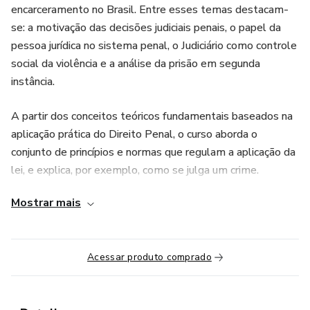
encarceramento no Brasil. Entre esses temas destacam-
se: a motivação das decisões judiciais penais, o papel da
pessoa jurídica no sistema penal, o Judiciário como controle
social da violência e a análise da prisão em segunda
instância.
A partir dos conceitos teóricos fundamentais baseados na
aplicação prática do Direito Penal, o curso aborda o
conjunto de princípios e normas que regulam a aplicação da
lei, e explica, por exemplo, como se julga um crime.
Mostrar mais
Seu objetivo é fornecer as informações mais recentes em
termos de legislação e jurisprudência, com o intuito de
preparar os profissionais do Direito para a atuação em
Acessar produto comprado
casos práticos.
O curso é voltado a todas e todos que têm interesse no