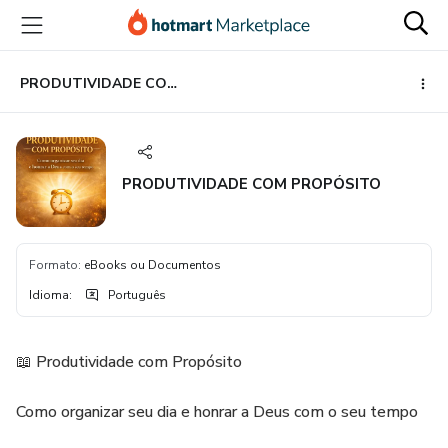
Ir
Ir
Ir
para
para
para
o
o
o
conteúdo
pagamento
rodapé
PRODUTIVIDADE COM PROPÓSITO
principal
PRODUTIVIDADE COM PROPÓSITO
Formato
:
eBooks ou Documentos
Idioma
:
Português
📖 Produtividade com Propósito
Como organizar seu dia e honrar a Deus com o seu tempo