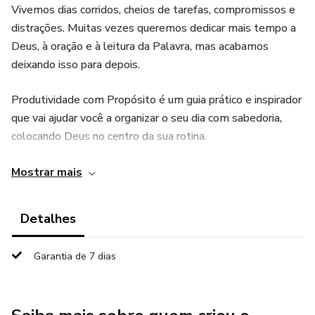
Vivemos dias corridos, cheios de tarefas, compromissos e
distrações. Muitas vezes queremos dedicar mais tempo a
Deus, à oração e à leitura da Palavra, mas acabamos
deixando isso para depois.
Produtividade com Propósito é um guia prático e inspirador
que vai ajudar você a organizar o seu dia com sabedoria,
colocando Deus no centro da sua rotina.
Este material foi criado para cristãos que desejam viver
Mostrar mais
com mais disciplina espiritual, equilíbrio e propósito,
aprendendo a administrar melhor o tempo que Deus lhes
Detalhes
deu.
Garantia de 7 dias
Aqui você encontrará princípios simples e poderosos para
desenvolver uma rotina produtiva sem perder o foco no
que realmente importa: sua vida com Deus.