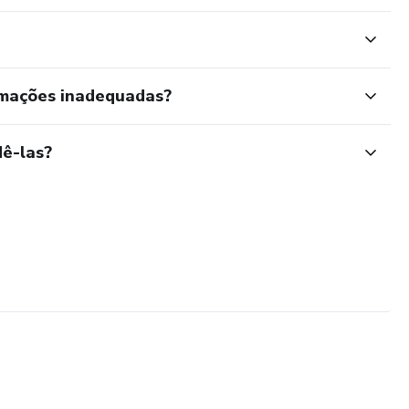
rmações inadequadas?
ê-las?