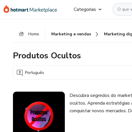
Ir
Ir
Ir
Categorias
para
para
para
o
o
o
conteúdo
pagamento
rodapé
Home
Marketing e vendas
Marketing dig
principal
Produtos Ocultos
Português
Descubra segredos do marketi
ocultos. Aprenda estratégias
conquistar novos mercados. Do