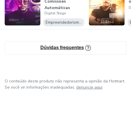
Comissões
Automáticas
D
O QUE VOCÊ ESTÁ ESPERANDO PARA FAZER PARTE
Digital Stage
DESTA AVENTURA. 🌎🚀
Empreendedorismo Digital
Dúvidas frequentes
O conteúdo deste produto não representa a opinião da Hotmart.
Se você vir informações inadequadas,
denuncie aqui