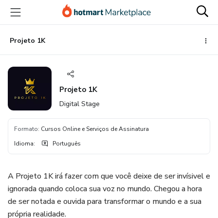
Ir
Ir
Ir
para
para
para
o
o
o
conteúdo
pagamento
rodapé
Projeto 1K
principal
Projeto 1K
Digital Stage
Formato
:
Cursos Online e Serviços de Assinatura
Idioma
:
Português
A Projeto 1K irá fazer com que você deixe de ser invísivel e
ignorada quando coloca sua voz no mundo. Chegou a hora
de ser notada e ouvida para transformar o mundo e a sua
própria realidade.