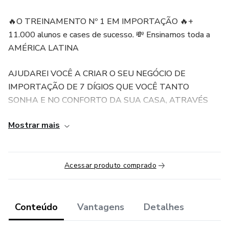
🔥O TREINAMENTO Nº 1 EM IMPORTAÇÃO 🔥+
11.000 alunos e cases de sucesso. 💸 Ensinamos toda a
AMÉRICA LATINA
AJUDAREI VOCÊ A CRIAR O SEU NEGÓCIO DE
IMPORTAÇÃO DE 7 DÍGIOS QUE VOCÊ TANTO
SONHA E NO CONFORTO DA SUA CASA, ATRAVÉS
DA METODOLOGIA MAIS COMPLETA QUE
Mostrar mais
IMPLEMENTO E HOJE VOU COMPARTILHAR COM
VOCÊ PASSO A PASSO. 🚀
VOCÊ FARÁ PARTE DOS GRANDES CASES DE
Acessar produto comprado
SUCESSO, ALUNOS QUE FATURARAM MAIS DE
100.000 DÓLARES 💸QUE COMEÇARAM COM
PEQUENAS QUANTIAS E AGORA RECIPIENTES
Conteúdo
Vantagens
Detalhes
IMPORTANTES.