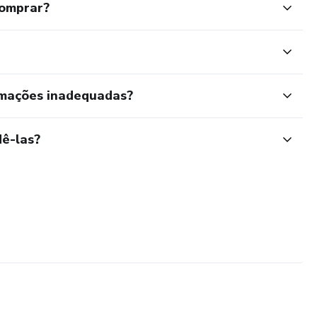
comprar?
rmações inadequadas?
ê-las?