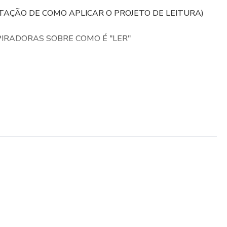
NTAÇÃO DE COMO APLICAR O PROJETO DE LEITURA)
PIRADORAS SOBRE COMO É "LER"
NA
o inovador que busca incentivar o hábito da leitura de forma
 elaborado para proporcionar momentos de leituras leves e
são companheiros perfeitos para a rotina de qualquer
é com Leitura, o aluno pode transformar o momentos
osas para aprender e expandir seus horizontes, tudo de