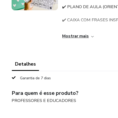
✔️ PLANO DE AULA (ORIE
✔️ CAIXA COM FRASES INS
✔️ MARCADORES DE PÁGI
Mostrar mais
O Café com Leitura é um projet
leve e prazerosa.
Detalhes
O arquivo foi cuidadosamente
envolventes. Nossos arquivos 
Garantia de 7 dias
amante dos livros. Com o Caf
simples em oportunidades vali
Para quem é esse produto?
maneira prática e acessível.
PROFESSORES E EDUCADORES
APENAS R$10,00 🎉