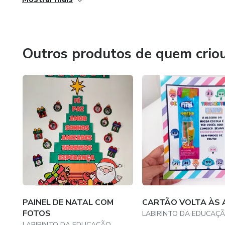
mais leve.
Tudo pensado e feito com muito amor por nossas crianças
conhecer nosso trabalho!
Outros produtos de quem crio
PAINEL DE NATAL COM
CARTÃO VOLTA ÀS 
FOTOS
LABIRINTO DA EDUCAÇ
LABIRINTO DA EDUCAÇÃO