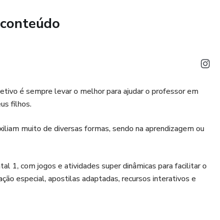
 conteúdo
etivo é sempre levar o melhor para ajudar o professor em
us filhos.
xiliam muito de diversas formas, sendo na aprendizagem ou
 1, com jogos e atividades super dinâmicas para facilitar o
o especial, apostilas adaptadas, recursos interativos e
ais prático e divertido com as atividades, deixar o ensino