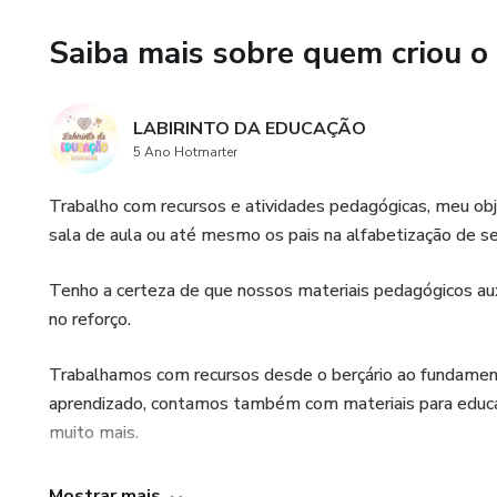
Saiba mais sobre quem criou o
LABIRINTO DA EDUCAÇÃO
5 Ano Hotmarter
Trabalho com recursos e atividades pedagógicas, meu obj
sala de aula ou até mesmo os pais na alfabetização de se
Tenho a certeza de que nossos materiais pedagógicos au
no reforço.
Trabalhamos com recursos desde o berçário ao fundamental
aprendizado, contamos também com materiais para educaçã
muito mais.
Nosso objetivo é ajudar você educador, tornar o dia a dia m
Mostrar mais