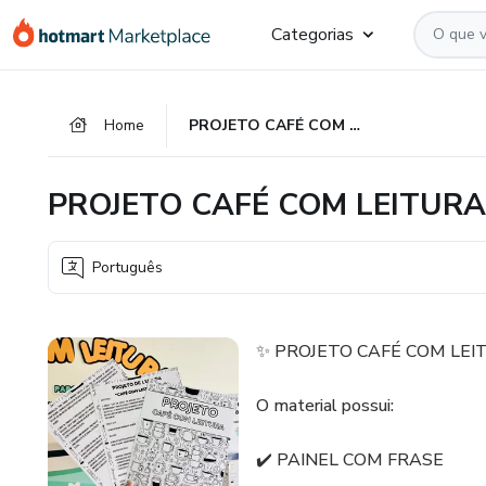
Ir
Ir
Ir
Categorias
para
para
para
o
o
o
conteúdo
pagamento
rodapé
Home
PROJETO CAFÉ COM LEITURA
principal
PROJETO CAFÉ COM LEITURA
Português
✨ PROJETO CAFÉ COM LEI
O material possui:
✔️ PAINEL COM FRASE