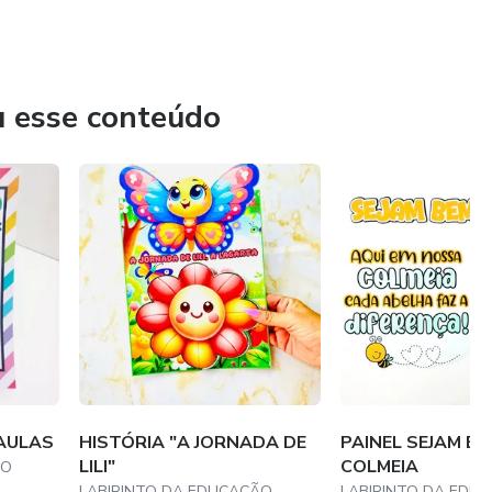
, pais e professores. Não perca mais tempo e venha
u esse conteúdo
AULAS
HISTÓRIA "A JORNADA DE
PAINEL SEJAM B
LILI"
COLMEIA
ÃO
LABIRINTO DA EDUCAÇÃO
LABIRINTO DA EDU