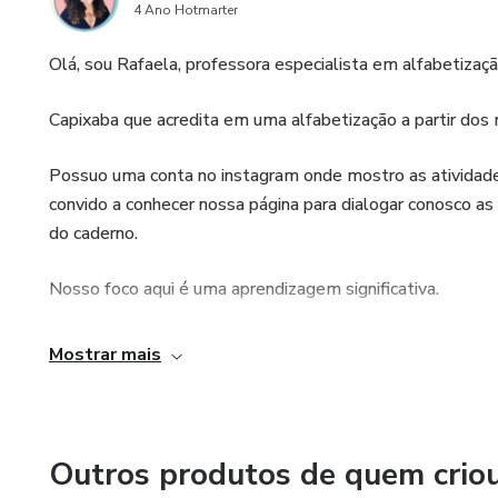
4 Ano Hotmarter
Olá, sou Rafaela, professora especialista em alfabetizaç
Capixaba que acredita em uma alfabetização a partir do
Possuo uma conta no instagram onde mostro as atividades
convido a conhecer nossa página para dialogar conosco as
do caderno.
Nosso foco aqui é uma aprendizagem significativa.
Nosso instagram: saladatiarafa
Mostrar mais
Nosso site com atividades gratuitas para download: https
Espero poder encontrar vocês nessa jornada pedagógica.
Outros produtos de quem crio