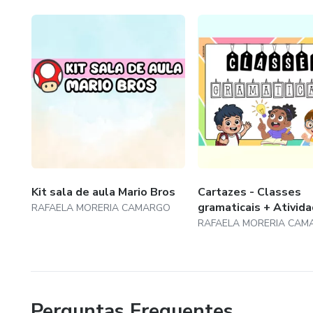
Um abraço,
Professora Rafaela.
Kit sala de aula Mario Bros
Cartazes - Classes
gramaticais + Ativid
RAFAELA MORERIA CAMARGO
RAFAELA MORERIA CAM
Perguntas Frequentes