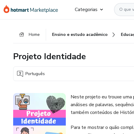
Ir
Ir
Ir
Categorias
para
para
para
o
o
o
conteúdo
pagamento
rodapé
Home
Ensino e estudo acadêmico
Educa
principal
Projeto Identidade
Português
Neste projeto eu trouxe uma 
análises de palavras, sequência
também conteúdos de História,
Para te mostrar o quão comple