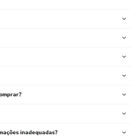
comprar?
rmações inadequadas?