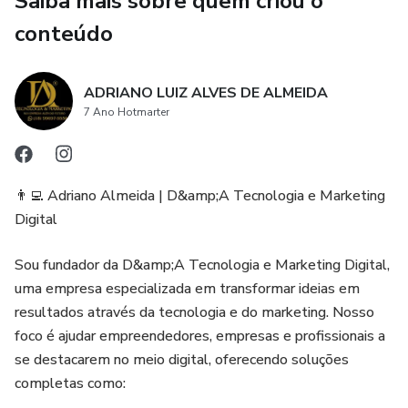
Saiba mais sobre quem criou o
negligência)
conteúdo
✅ Como identificar sinais de alerta
✅ Como ensinar limites e segurança para crianças
ADRIANO LUIZ ALVES DE ALMEIDA
7 Ano Hotmarter
✅ Proteção em casa, escola e comunidade
✅ Como lidar com predadores e grooming
👨‍💻 Adriano Almeida | D&amp;A Tecnologia e Marketing
Digital
✅ Segurança online e redes sociais
Sou fundador da D&amp;A Tecnologia e Marketing Digital,
✅ Comunicação aberta com crianças
uma empresa especializada em transformar ideias em
resultados através da tecnologia e do marketing. Nosso
✅ Planejamento de segurança para viagens e passeios
foco é ajudar empreendedores, empresas e profissionais a
se destacarem no meio digital, oferecendo soluções
✅ Como denunciar e trabalhar com autoridades
completas como: