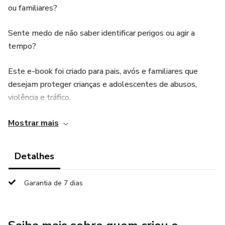
ou familiares?
Sente medo de não saber identificar perigos ou agir a
tempo?
Este e-book foi criado para pais, avós e familiares que
desejam proteger crianças e adolescentes de abusos,
violência e tráfico.
Aqui você encontrará um guia completo, educativo e
Mostrar mais
transformador, baseado em psicologia, proteção infantil,
segurança online e histórias reais, com estratégias práticas
Detalhes
para prevenir riscos e garantir o bem-estar das crianças.
Garantia de 7 dias
📖 O que você vai aprender:
✅ Tipos de abuso infantil (físico, sexual, emocional,