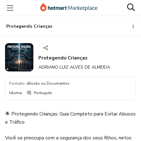
Ir
Ir
Ir
para
para
para
o
o
o
conteúdo
pagamento
rodapé
Protegendo Crianças
principal
Protegendo Crianças
ADRIANO LUIZ ALVES DE ALMEIDA
Formato
:
eBooks ou Documentos
Idioma
:
Português
🌟 Protegendo Crianças: Guia Completo para Evitar Abusos
e Tráfico
Você se preocupa com a segurança dos seus filhos, netos