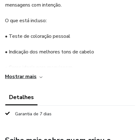
mensagens com intenção.
O que está incluso:
• Teste de coloração pessoal
• Indicação dos melhores tons de cabelo
• Cores ideais para maquiagem
Mostrar mais
• Psicologia das cores
Detalhes
• Harmonia cromática
• Cartela digital personalizada
Garantia de 7 dias
• Dossiê completo com todas as orientações