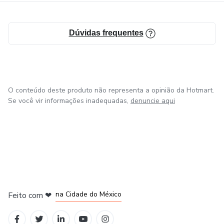
Dúvidas frequentes
O conteúdo deste produto não representa a opinião da Hotmart.
Se você vir informações inadequadas,
denuncie aqui
em Bogotá
em Amsterdam
em Madrid
na Cidade do México
Feito com
❤
em Belo Horizonte