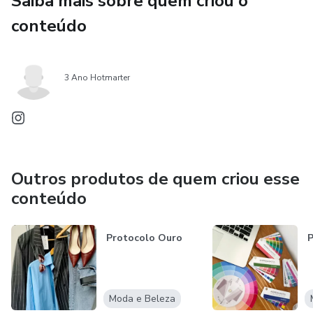
Saiba mais sobre quem criou o
Ideal para quem deseja clareza na hora de comprar, montar
conteúdo
looks ou se maquiar, economizando tempo e dinheiro com
escolhas mais assertivas.
3 Ano Hotmarter
Outros produtos de quem criou esse
conteúdo
Protocolo Ouro
P
Moda e Beleza