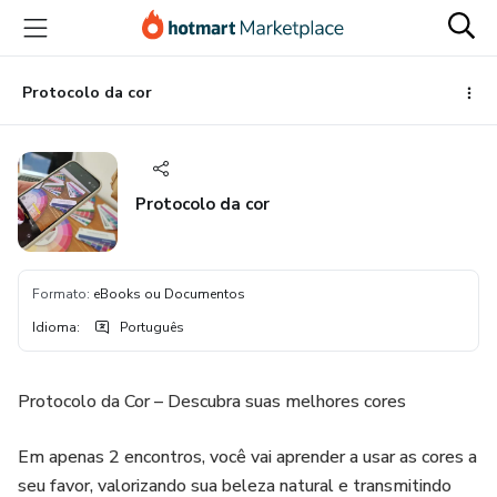
Ir
Ir
Ir
para
para
para
o
o
o
conteúdo
pagamento
rodapé
Protocolo da cor
principal
Protocolo da cor
Formato
:
eBooks ou Documentos
Idioma
:
Português
Protocolo da Cor – Descubra suas melhores cores
Em apenas 2 encontros, você vai aprender a usar as cores a
seu favor, valorizando sua beleza natural e transmitindo