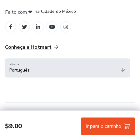
em Bogotá
em Amsterdam
em Madrid
na Cidade do México
Feito com
❤
em Belo Horizonte
Conheça a Hotmart
Idioma
Português
Central de ajuda
Termos
Privacidade
Cookies
$9.00
Ir para o carrinho
Hotmart — 2011-2026 © Todos os direitos reservados.