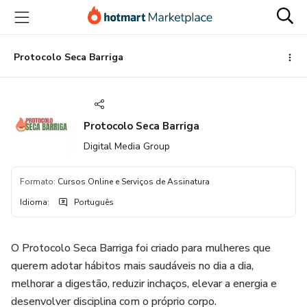
Ir
Ir
Ir
para
para
para
o
o
o
conteúdo
pagamento
rodapé
Protocolo Seca Barriga
principal
Protocolo Seca Barriga
Digital Media Group
Formato
:
Cursos Online e Serviços de Assinatura
Idioma
:
Português
O Protocolo Seca Barriga foi criado para mulheres que
querem adotar hábitos mais saudáveis no dia a dia,
melhorar a digestão, reduzir inchaços, elevar a energia e
desenvolver disciplina com o próprio corpo.