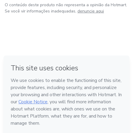
O conteúdo deste produto não representa a opinião da Hotmart.
Se você vir informações inadequadas,
denuncie aqui
em Amsterdam
em Madrid
em Bogotá
Feito com
❤
em Belo Horizonte
na Cidade do México
Conheça a Hotmart
Idioma
Português