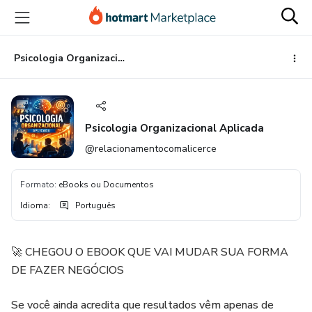
Ir
Ir
Ir
para
para
para
o
o
o
conteúdo
pagamento
rodapé
Psicologia Organizacional Aplicada
principal
Psicologia Organizacional Aplicada
@relacionamentocomalicerce
Formato
:
eBooks ou Documentos
Idioma
:
Português
🚀 CHEGOU O EBOOK QUE VAI MUDAR SUA FORMA
DE FAZER NEGÓCIOS
Se você ainda acredita que resultados vêm apenas de