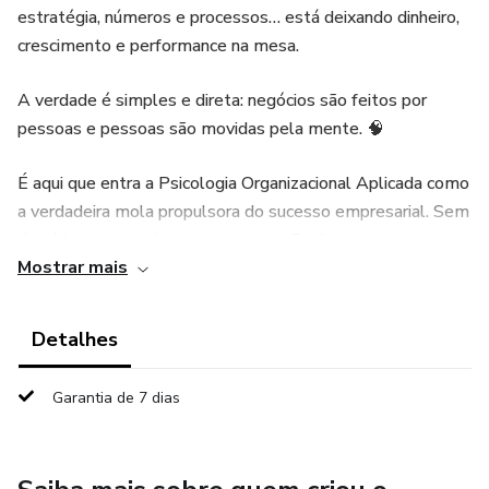
estratégia, números e processos… está deixando dinheiro,
crescimento e performance na mesa.
A verdade é simples e direta: negócios são feitos por
pessoas e pessoas são movidas pela mente. 🧠
É aqui que entra a Psicologia Organizacional Aplicada como
a verdadeira mola propulsora do sucesso empresarial. Sem
domínio emocional, sem compreensão de comportamento,
Mostrar mais
sem inteligência nas relações… não existe evolução
sustentável. ❌
Detalhes
🔥 Você pode ter o melhor produto.
Garantia de 7 dias
🔥 Pode ter o melhor plano.
🔥 Pode ter o melhor mercado.