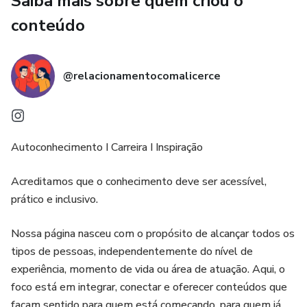
Saiba mais sobre quem criou o
Mas se não souber liderar pessoas, engajar equipes e
conteúdo
dominar o fator humano, seu crescimento sempre terá um
teto.
@relacionamentocomalicerce
Este eBook foi criado para quem quer jogar em outro nível.
Para líderes, gestores e empreendedores que entenderam
que performance não é só execução, é mentalidade,
comportamento e influência.
Autoconhecimento I Carreira I Inspiração
💡 Aqui você vai aprender a:
Acreditamos que o conhecimento deve ser acessível,
prático e inclusivo.
✔ Desenvolver equipes de alta performance
Nossa página nasceu com o propósito de alcançar todos os
✔ Tomar decisões mais assertivas
tipos de pessoas, independentemente do nível de
experiência, momento de vida ou área de atuação. Aqui, o
✔ Construir culturas fortes e produtivas
foco está em integrar, conectar e oferecer conteúdos que
façam sentido para quem está começando, para quem já