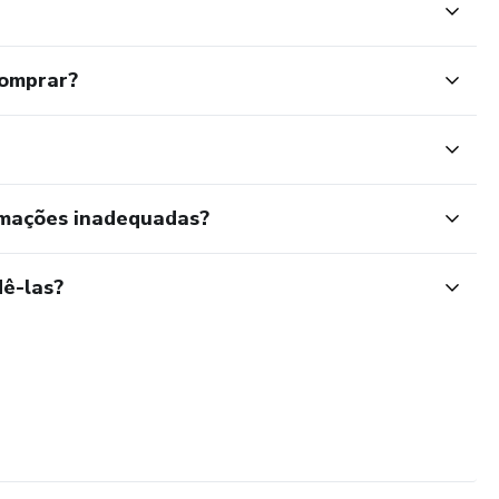
comprar?
rmações inadequadas?
ê-las?