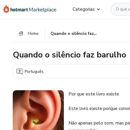
Ir
Ir
Ir
Categorias
para
para
para
o
o
o
conteúdo
pagamento
rodapé
Home
Quando o silêncio faz barulho
principal
Quando o silêncio faz barulho
Português
Por que este livro existe
Este livro existe porque conv
Não apenas pelo som, mas pel