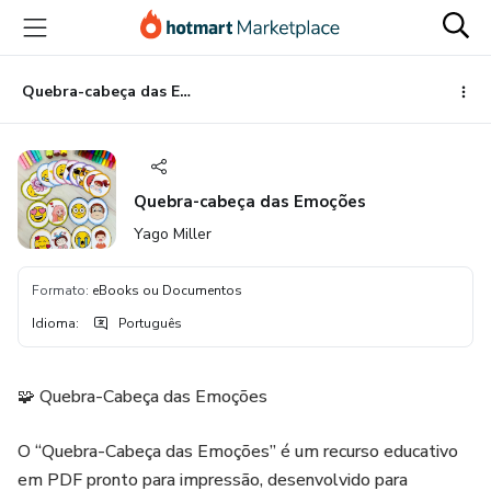
Ir
Ir
Ir
para
para
para
o
o
o
conteúdo
pagamento
rodapé
Quebra-cabeça das Emoções
principal
Quebra-cabeça das Emoções
Yago Miller
Formato
:
eBooks ou Documentos
Idioma
:
Português
🧩 Quebra-Cabeça das Emoções
O “Quebra-Cabeça das Emoções” é um recurso educativo
em PDF pronto para impressão, desenvolvido para