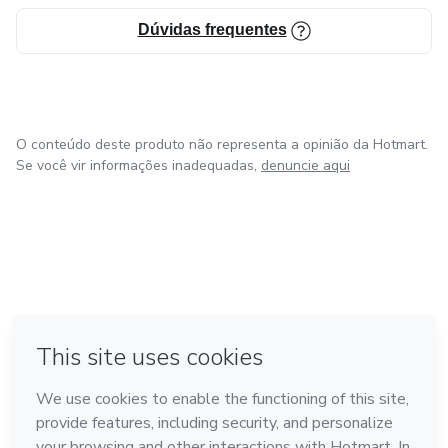
Dúvidas frequentes
O conteúdo deste produto não representa a opinião da Hotmart.
Se você vir informações inadequadas,
denuncie aqui
em Bogotá
em Amsterdam
em Madrid
na Cidade do México
Feito com
❤
em Belo Horizonte