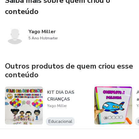
Saiba mais sobre quem criou o
✔ Desenvolvimento da empatia
conteúdo
✔ Estímulo cognitivo
Yago Miller
✔ Aprendizagem lúdica e divertida
5 Ano Hotmarter
✔ Melhoria da comunicação e interação social
Outros produtos de quem criou esse
conteúdo
KIT DIA DAS
A
CRIANÇAS
a
Yago Miller
Y
Educacional