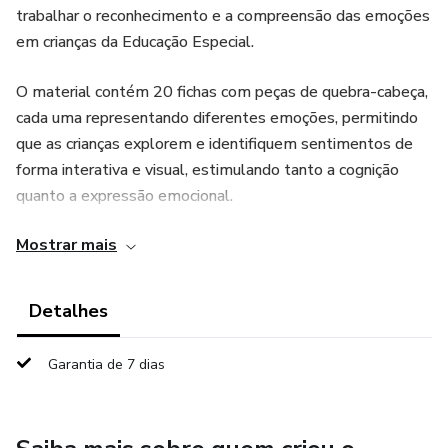
trabalhar o reconhecimento e a compreensão das emoções
em crianças da Educação Especial.
O material contém 20 fichas com peças de quebra-cabeça,
cada uma representando diferentes emoções, permitindo
que as crianças explorem e identifiquem sentimentos de
forma interativa e visual, estimulando tanto a cognição
quanto a expressão emocional.
Mostrar mais
🖨️ Como usar:
Imprimir em papel fotográfico de gramatura 180 para
Detalhes
melhor durabilidade e manuseio.
Garantia de 7 dias
📌 Objetivos da proposta:
✔ Reconhecimento e expressão das emoções