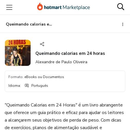
Ir
Ir
Ir
para
para
para
o
o
o
conteúdo
pagamento
rodapé
Queimando calorias em 24 horas
principal
Queimando calorias em 24 horas
Alexandre de Paulo Oliveira
Formato
:
eBooks ou Documentos
Idioma
:
Português
"Queimando Calorias em 24 Horas" é um livro abrangente
que oferece um guia prático e eficaz para ajudar os leitores
a alcançarem seus objetivos de perda de peso. Com dicas
de exercícios, planos de alimentação saudável e