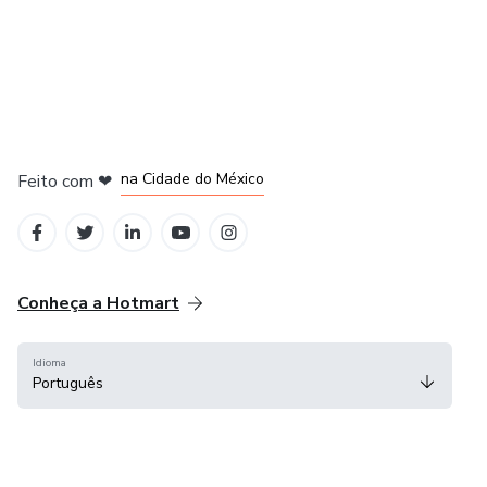
em Bogotá
em Amsterdam
em Madrid
na Cidade do México
Feito com
❤
em Belo Horizonte
Conheça a Hotmart
Idioma
Português