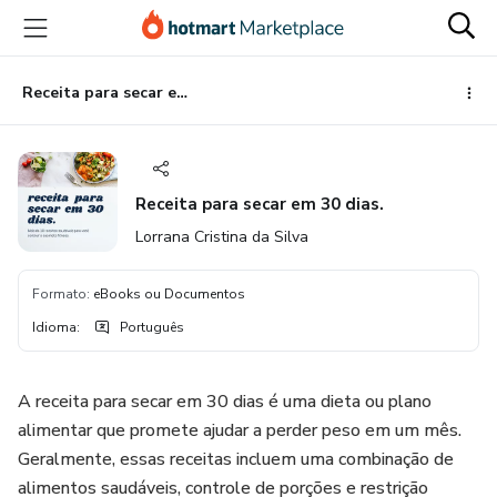
Ir
Ir
Ir
para
para
para
o
o
o
conteúdo
pagamento
rodapé
Receita para secar em 30 dias.
principal
Receita para secar em 30 dias.
Lorrana Cristina da Silva
Formato
:
eBooks ou Documentos
Idioma
:
Português
A receita para secar em 30 dias é uma dieta ou plano
alimentar que promete ajudar a perder peso em um mês.
Geralmente, essas receitas incluem uma combinação de
alimentos saudáveis, controle de porções e restrição