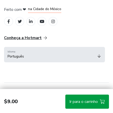
em Bogotá
em Amsterdam
em Madrid
na Cidade do México
Feito com
❤
em Belo Horizonte
Conheça a Hotmart
Idioma
Português
Central de ajuda
Termos
Privacidade
Cookies
$9.00
Ir para o carrinho
Hotmart — 2011-2026 © Todos os direitos reservados.