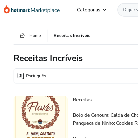
Ir
Ir
Ir
Categorias
para
para
para
o
o
o
conteúdo
pagamento
rodapé
Home
Receitas Incríveis
principal
Receitas Incríveis
Português
Receitas
Bolo de Cenoura; Calda de Ch
Panqueca de Ninho; Cookies R