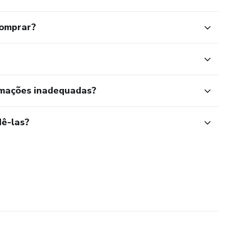
comprar?
rmações inadequadas?
ê-las?