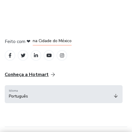
em Bogotá
em Amsterdam
em Madrid
na Cidade do México
Feito com
❤
em Belo Horizonte
Conheça a Hotmart
Idioma
Português