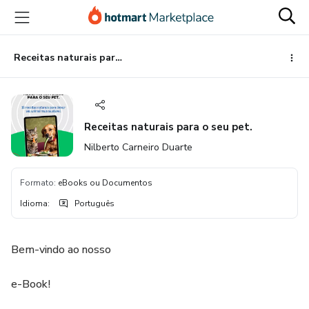
Ir
Ir
Ir
para
para
para
o
o
o
conteúdo
pagamento
rodapé
Receitas naturais para o seu pet.
principal
Receitas naturais para o seu pet.
Nilberto Carneiro Duarte
Formato
:
eBooks ou Documentos
Idioma
:
Português
Bem-vindo ao nosso
e-Book!