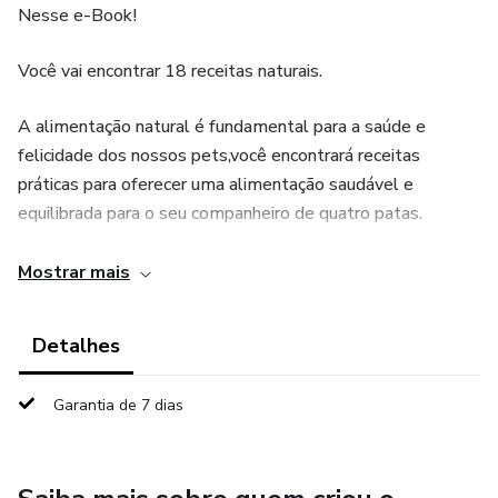
Nesse e-Book!
Você vai encontrar 18 receitas naturais.
A alimentação natural é fundamental para a saúde e
felicidade dos nossos pets,você encontrará receitas
práticas para oferecer uma alimentação saudável e
equilibrada para o seu companheiro de quatro patas.
A alimentação natural para pets é baseada em alimentos
Mostrar mais
integrais, sem
Detalhes
processamento ou aditivos químicos. Ela busca replicar a
dieta natural dos animais, com foco em nutrientes
Garantia de 7 dias
essencial.