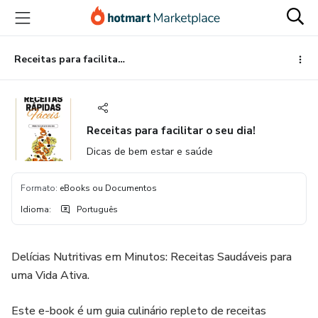
Ir
Ir
Ir
para
para
para
o
o
o
conteúdo
pagamento
rodapé
Receitas para facilitar o seu dia!
principal
Receitas para facilitar o seu dia!
Dicas de bem estar e saúde
Formato
:
eBooks ou Documentos
Idioma
:
Português
Delícias Nutritivas em Minutos: Receitas Saudáveis ​​para
uma Vida Ativa.
Este e-book é um guia culinário repleto de receitas