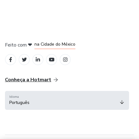
em Bogotá
em Amsterdam
em Madrid
na Cidade do México
Feito com
❤
em Belo Horizonte
Conheça a Hotmart
Idioma
Português