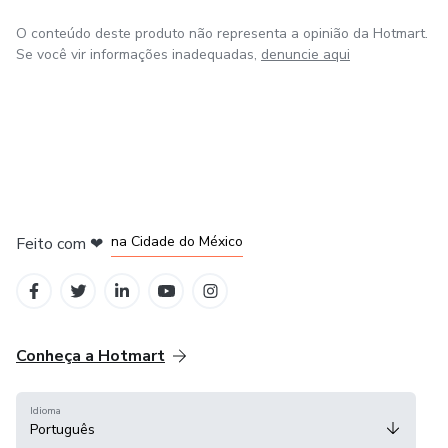
O conteúdo deste produto não representa a opinião da Hotmart.
Se você vir informações inadequadas,
denuncie aqui
em Bogotá
em Amsterdam
em Madrid
na Cidade do México
Feito com
❤
em Belo Horizonte
Conheça a Hotmart
Idioma
Português