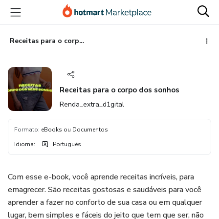
Ir
Ir
Ir
para
para
para
o
o
o
conteúdo
pagamento
rodapé
Receitas para o corpo dos sonhos
principal
Receitas para o corpo dos sonhos
Renda_extra_d1gital
Formato
:
eBooks ou Documentos
Idioma
:
Português
Com esse e-book, você aprende receitas incríveis, para
emagrecer. São receitas gostosas e saudáveis para você
aprender a fazer no conforto de sua casa ou em qualquer
lugar, bem simples e fáceis do jeito que tem que ser, não