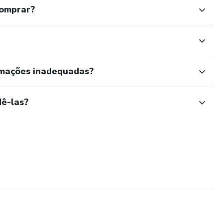
comprar?
rmações inadequadas?
ê-las?