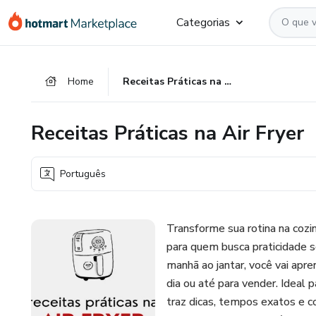
Ir
Ir
Ir
Categorias
para
para
para
o
o
o
conteúdo
pagamento
rodapé
Home
Receitas Práticas na Air Fryer
principal
Receitas Práticas na Air Fryer
Português
Transforme sua rotina na cozi
para quem busca praticidade 
manhã ao jantar, você vai apre
dia ou até para vender. Ideal 
traz dicas, tempos exatos e 