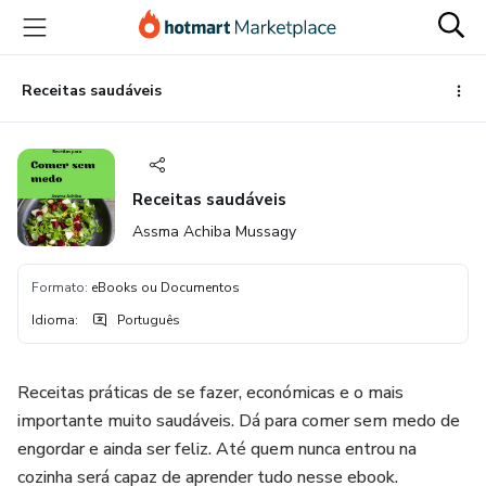
Ir
Ir
Ir
para
para
para
o
o
o
conteúdo
pagamento
rodapé
Receitas saudáveis
principal
Receitas saudáveis
Assma Achiba Mussagy
Formato
:
eBooks ou Documentos
Idioma
:
Português
Receitas práticas de se fazer, económicas e o mais
importante muito saudáveis. Dá para comer sem medo de
engordar e ainda ser feliz. Até quem nunca entrou na
cozinha será capaz de aprender tudo nesse ebook.