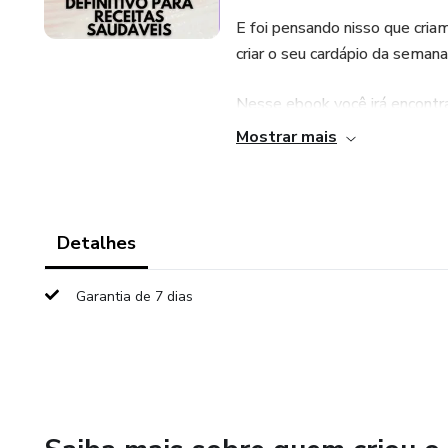
E foi pensando nisso que cria
criar o seu cardápio da semana
Nesse ebook você irá encontra
Mostrar mais
Inspirações para o almoço
Opções para o jantar
Detalhes
Ideias para lanches
Garantia de 7 dias
E valiosas dicas de acompan
Então, fica mais tranquilo mo