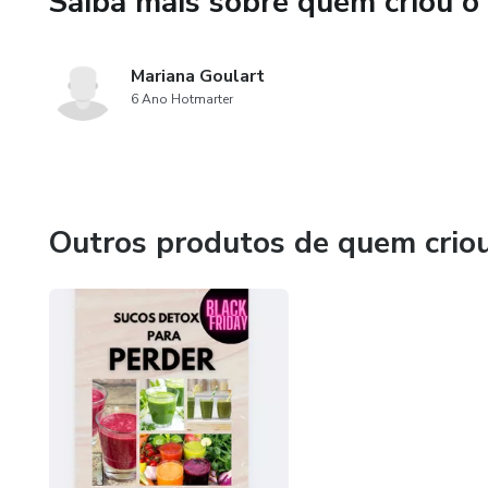
Saiba mais sobre quem criou o
Mariana Goulart
6 Ano Hotmarter
Outros produtos de quem crio