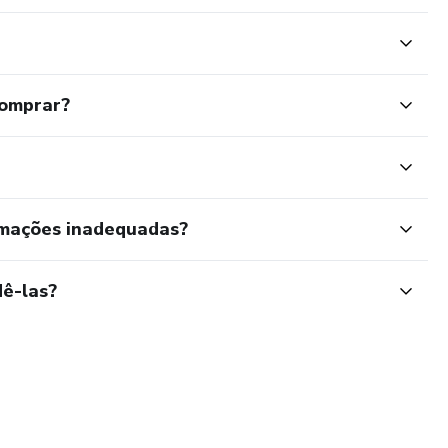
comprar?
rmações inadequadas?
ê-las?