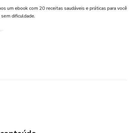
mos um ebook com 20 receitas saudáveis e práticas para você
 sem dificuldade.
r:
hamentos.
ntar o que vai comer durante a semana, sem complicação.