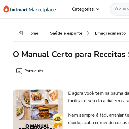
Ir
Ir
Ir
Categorias
para
para
para
o
o
o
conteúdo
pagamento
rodapé
Home
Saúde e esporte
Emagrecimento
principal
O Manual Certo para Receitas
Português
E agora você tem na palma da 
facilitar o seu dia a dia em cas
Nem sempre é fácil arranjar t
rápido, acaba comendo coisas 