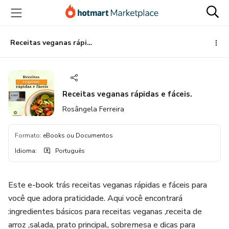
Ir
Ir
Ir
para
para
para
o
o
o
conteúdo
pagamento
rodapé
Receitas veganas rápidas e fáceis.
principal
Receitas veganas rápidas e fáceis.
Rosângela Ferreira
Formato
:
eBooks ou Documentos
Idioma
:
Português
Este e-book trás receitas veganas rápidas e fáceis para
você que adora praticidade. Aqui você encontrará
:ingredientes básicos para receitas veganas ,receita de
arroz ,salada, prato principal, sobremesa e dicas para