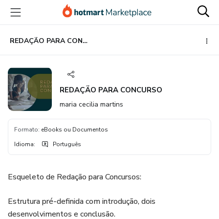
Ir
Ir
Ir
para
para
para
o
o
o
conteúdo
pagamento
rodapé
REDAÇÃO PARA CONCURSO
principal
REDAÇÃO PARA CONCURSO
maria cecilia martins
Formato
:
eBooks ou Documentos
Idioma
:
Português
Esqueleto de Redação para Concursos:
Estrutura pré-definida com introdução, dois
desenvolvimentos e conclusão.