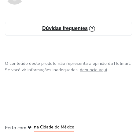
Dúvidas frequentes
O conteúdo deste produto não representa a opinião da Hotmart.
Se você vir informações inadequadas,
denuncie aqui
em Bogotá
em Amsterdam
em Madrid
na Cidade do México
Feito com
❤
em Belo Horizonte