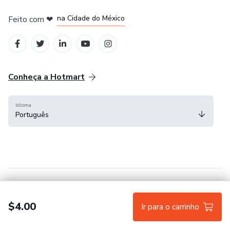
em Bogotá
em Amsterdam
em Madrid
na Cidade do México
Feito com
❤
em Belo Horizonte
Conheça a Hotmart
Idioma
Português
Central de ajuda
Termos
Privacidade
Cookies
$4.00
Ir para o carrinho
Hotmart — 2011-2026 © Todos os direitos reservados.