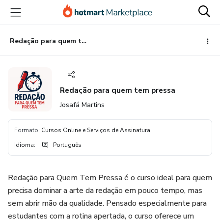
Ir
Ir
Ir
para
para
para
o
o
o
conteúdo
pagamento
rodapé
Redação para quem tem pressa
principal
Redação para quem tem pressa
Josafá Martins
Formato
:
Cursos Online e Serviços de Assinatura
Idioma
:
Português
Redação para Quem Tem Pressa é o curso ideal para quem
precisa dominar a arte da redação em pouco tempo, mas
sem abrir mão da qualidade. Pensado especialmente para
estudantes com a rotina apertada, o curso oferece um