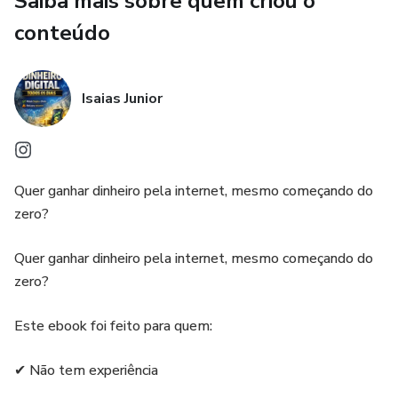
Saiba mais sobre quem criou o
✅ Estratégias práticas para começar com pouco ou nenhum
conteúdo
investimento
✅ Erros comuns que fazem as pessoas desistirem
Isaias Junior
✅ Um plano de ação direto ao ponto para começar hoje
Quer ganhar dinheiro pela internet, mesmo começando do
zero?
Quer ganhar dinheiro pela internet, mesmo começando do
zero?
Este ebook foi feito para quem:
✔ Não tem experiência