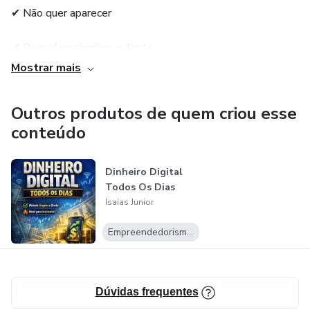
✔ Não quer aparecer
✔ Quer algo simples e direto
Mostrar mais
✔ Usa apenas o celular
Outros produtos de quem criou esse
Aprenda o passo a passo para começar no digital ainda
conteúdo
hoje.
Clique em comprar e comece agora.
Dinheiro Digital
Todos Os Dias
Este ebook foi feito para quem:
Isaias Junior
Empreendedorismo Digital
✔ Não tem experiência
✔ Não quer aparecer
Dúvidas frequentes
✔ Quer algo simples e direto