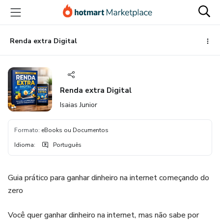
Ir
Ir
Ir
para
para
para
o
o
o
conteúdo
pagamento
rodapé
Renda extra Digital
principal
Renda extra Digital
Isaias Junior
Formato
:
eBooks ou Documentos
Idioma
:
Português
Guia prático para ganhar dinheiro na internet começando do
zero
Você quer ganhar dinheiro na internet, mas não sabe por