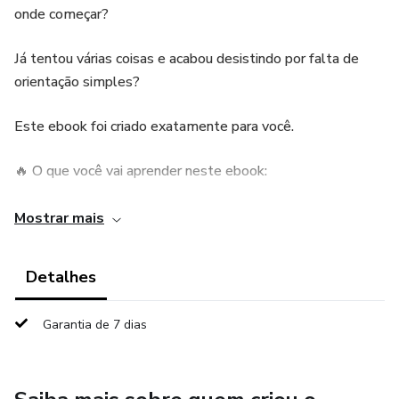
onde começar?
Já tentou várias coisas e acabou desistindo por falta de
orientação simples?
Este ebook foi criado exatamente para você.
🔥 O que você vai aprender neste ebook:
✅ Como funciona o mercado digital de forma simples
Mostrar mais
✅ O que são produtos digitais e por que eles vendem
Detalhes
todos os dias
Garantia de 7 dias
✅ Como usar a Hotmart mesmo sem experiência
✅ Como criar e divulgar um ebook simples