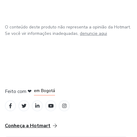
✔ Usa apenas o celular
O conteúdo deste produto não representa a opinião da Hotmart.
Aprenda o passo a passo para começar no digital ainda
Se você vir informações inadequadas,
denuncie aqui
hoje.
Clique em comprar e comece agora.
em Amsterdam
em Madrid
em Bogotá
Feito com
❤
em Belo Horizonte
na Cidade do México
Conheça a Hotmart