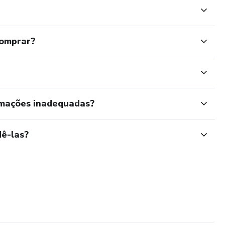
comprar?
rmações inadequadas?
ê-las?