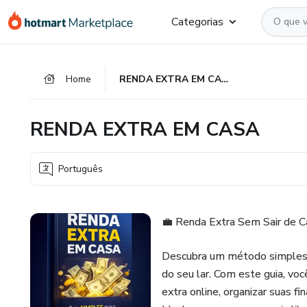
Ir
Ir
Ir
Categorias
para
para
para
o
o
o
conteúdo
pagamento
rodapé
Home
RENDA EXTRA EM CASA
principal
RENDA EXTRA EM CASA
Português
💼 Renda Extra Sem Sair de C
Descubra um método simples e 
do seu lar. Com este guia, voc
extra online, organizar suas f