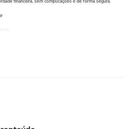
erdade financeira, sem complicações e de forma segura.
ir
cazes
 e de qualquer lugar
 dinheiro de verdade, sem precisar de experiência ou