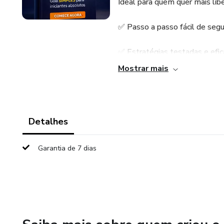
Ideal para quem quer mais lib
✅ Passo a passo fácil de segu
✅ Estratégias testadas e efi
Mostrar mais
✅ Flexível: faça no seu tempo
Transforme seu tempo livre em
investimentos altos!
Detalhes
Garantia de 7 dias