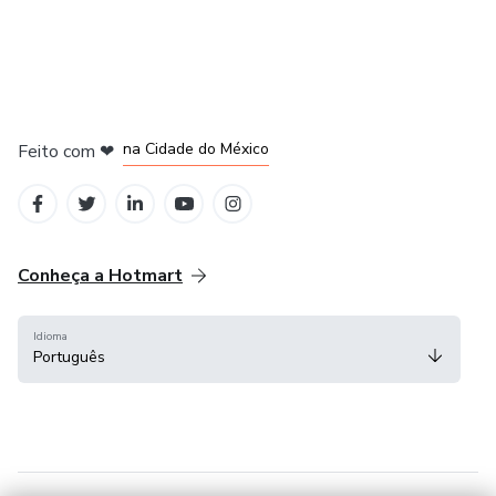
em Bogotá
em Amsterdam
em Madrid
na Cidade do México
Feito com
❤
em Belo Horizonte
Conheça a Hotmart
Idioma
Português