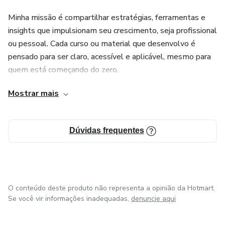
Minha missão é compartilhar estratégias, ferramentas e
insights que impulsionam seu crescimento, seja profissional
ou pessoal. Cada curso ou material que desenvolvo é
pensado para ser claro, acessível e aplicável, mesmo para
quem está começando do zero.
Mostrar mais
Aqui, você encontrará mais do que conhecimento –
encontrará um caminho para realizar seus sonhos e alcançar
a liberdade que merece. Vamos juntos nessa jornada de
Dúvidas frequentes
evolução e sucesso!”
Se precisar de ajustes para destacar uma área específica de
atuação, posso personalizar ainda mais. 😊
O conteúdo deste produto não representa a opinião da Hotmart.
Se você vir informações inadequadas,
denuncie aqui