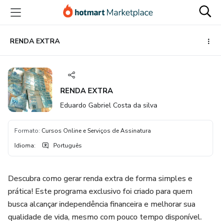
Ir
Ir
Ir
para
para
para
o
o
o
conteúdo
pagamento
rodapé
RENDA EXTRA
principal
RENDA EXTRA
Eduardo Gabriel Costa da silva
Formato
:
Cursos Online e Serviços de Assinatura
Idioma
:
Português
Descubra como gerar renda extra de forma simples e
prática! Este programa exclusivo foi criado para quem
busca alcançar independência financeira e melhorar sua
qualidade de vida, mesmo com pouco tempo disponível.