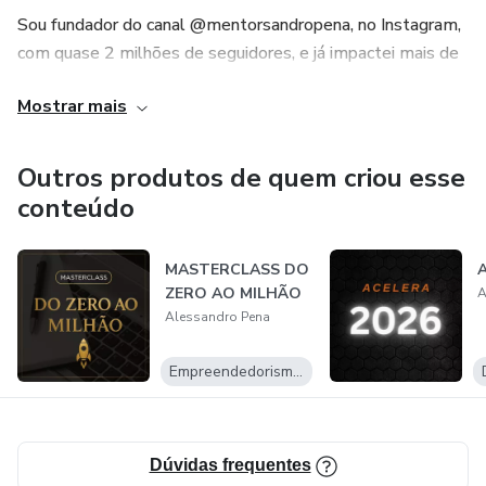
Sou fundador do canal @mentorsandropena, no Instagram,
com quase 2 milhões de seguidores, e já impactei mais de
20 mil alunos em meus programas de treinamento.
Mostrar mais
7 Dígitos de faturamento no mercado digital e mais de
120 mil e-books vendidos globalmente,
Outros produtos de quem criou esse
conteúdo
Minha missão é clara: formar uma nova geração de líderes
prósperos, mentalmente blindados e financeiramente
MASTERCLASS DO
livres.
ZERO AO MILHÃO
A
Alessandro Pena
Empreendedorismo Digital
Dúvidas frequentes