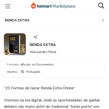
Ir
Ir
Ir
para
para
para
o
o
o
conteúdo
pagamento
rodapé
RENDA EXTRA
principal
RENDA EXTRA
Alessandro Pena
Formato
:
eBooks ou Documentos
Idioma
:
Português
“20 Formas de Gerar Renda Extra Online”
Vivemos na era digital, onde as oportunidades de ganhar
dinheiro vão muito além do tradicional “bater ponto” em