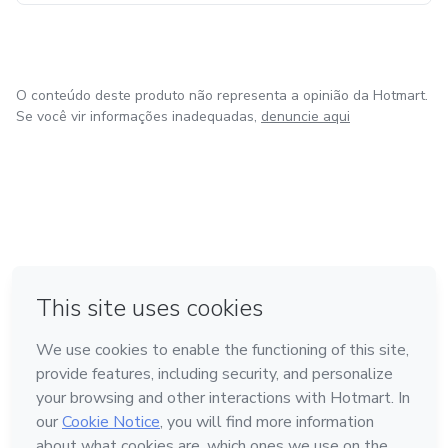
O conteúdo deste produto não representa a opinião da Hotmart.
Se você vir informações inadequadas,
denuncie aqui
em Bogotá
em Amsterdam
em Madrid
na Cidade do México
Feito com
❤
em Belo Horizonte
Conheça a Hotmart