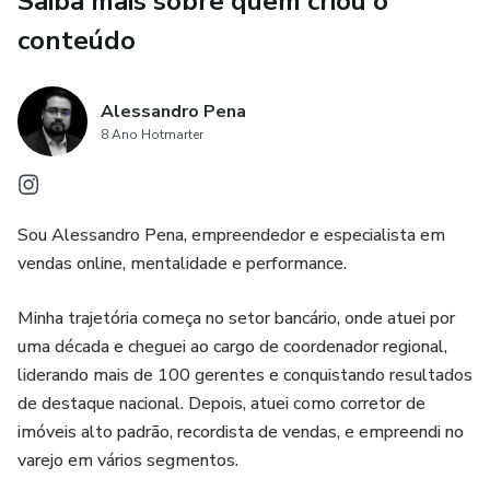
Saiba mais sobre quem criou o
Quem sonha em criar um negócio digital escalável.
conteúdo
Alessandro Pena
8 Ano Hotmarter
Sou Alessandro Pena, empreendedor e especialista em
vendas online, mentalidade e performance.
Minha trajetória começa no setor bancário, onde atuei por
uma década e cheguei ao cargo de coordenador regional,
liderando mais de 100 gerentes e conquistando resultados
de destaque nacional. Depois, atuei como corretor de
imóveis alto padrão, recordista de vendas, e empreendi no
varejo em vários segmentos.