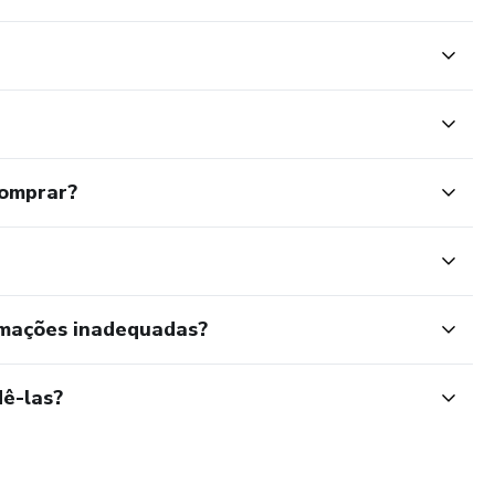
comprar?
rmações inadequadas?
ê-las?