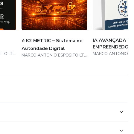
IA AVANÇADA P
⭐ K2 METRIC – Sistema de
EMPREENDEDOR
Autoridade Digital
MARCO ANTONIO ESPOSITO LTDA Fantasia K2 GROUP LTDA
MARCO ANTONIO ESPOSITO LTDA Fantasia K2 GROUP LTDA