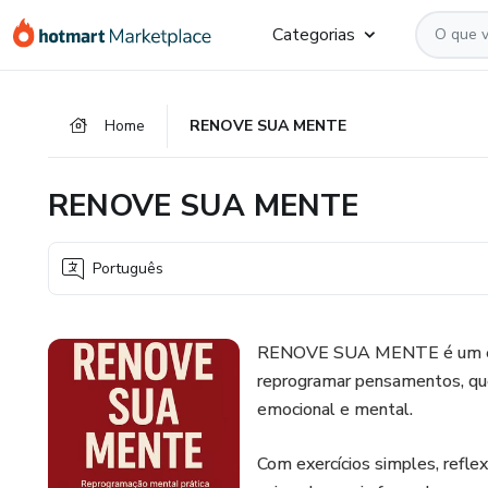
Ir
Ir
Ir
Categorias
para
para
para
o
o
o
conteúdo
pagamento
rodapé
Home
RENOVE SUA MENTE
principal
RENOVE SUA MENTE
Português
RENOVE SUA MENTE é um eboo
reprogramar pensamentos, que
emocional e mental.
Com exercícios simples, reflex