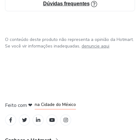
Dúvidas frequentes
O conteúdo deste produto não representa a opinião da Hotmart.
Se você vir informações inadequadas,
denuncie aqui
em Bogotá
em Amsterdam
em Madrid
na Cidade do México
Feito com
❤
em Belo Horizonte