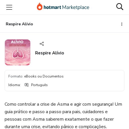
Ir
Ir
Ir
para
para
para
o
o
o
conteúdo
pagamento
rodapé
Respire Alívio
principal
Respire Alívio
Formato
:
eBooks ou Documentos
Idioma
:
Português
Como controlar a crise de Asma e agir com segurança! Um
guia prático e passo a passo para pais, cuidadores e
pessoas com Asma saberem exatamente o que fazer
durante uma crise, evitando pânico e complicações.