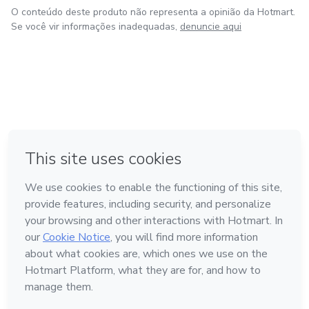
O conteúdo deste produto não representa a opinião da Hotmart.
Se você vir informações inadequadas,
denuncie aqui
em Amsterdam
em Madrid
em Bogotá
Feito com
❤
em Belo Horizonte
na Cidade do México
Conheça a Hotmart
Idioma
Português