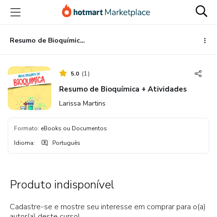
Ir
Ir
Ir
para
para
para
o
o
o
conteúdo
pagamento
rodapé
Resumo de Bioquímica + Atividades
principal
5.0
(
1
)
Resumo de Bioquímica + Atividades
Larissa Martins
Formato
:
eBooks ou Documentos
Idioma
:
Português
Produto indisponível
Cadastre-se e mostre seu interesse em comprar para o(a)
autor(a) deste curso!