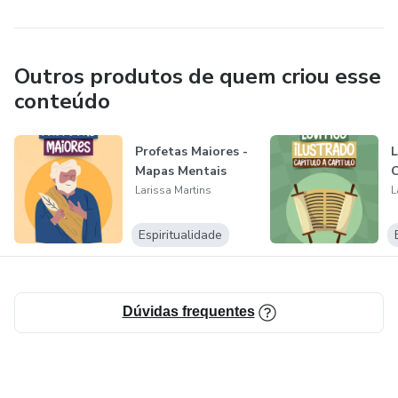
Outros produtos de quem criou esse
conteúdo
Profetas Maiores -
L
Mapas Mentais
C
Larissa Martins
L
Espiritualidade
Dúvidas frequentes