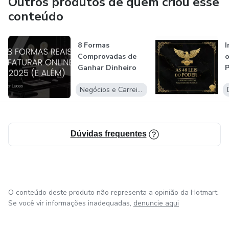
Outros produtos de quem criou esse
conteúdo
8 Formas
I
Comprovadas de
o
Ganhar Dinheiro
P
Online em 2025
f
Negócios e Carreira
Dúvidas frequentes
O conteúdo deste produto não representa a opinião da Hotmart.
Se você vir informações inadequadas,
denuncie aqui