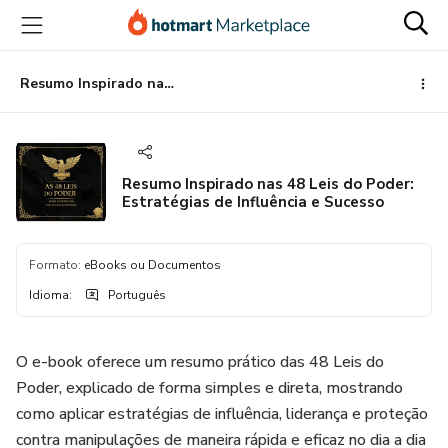
Ir
Ir
Ir
para
para
para
o
o
o
conteúdo
pagamento
rodapé
Resumo Inspirado nas 48 Leis do Poder: Estratégias de Influência e Sucesso
principal
Resumo Inspirado nas 48 Leis do Poder:
Estratégias de Influência e Sucesso
Formato
:
eBooks ou Documentos
Idioma
:
Português
O e-book oferece um resumo prático das 48 Leis do
Poder, explicado de forma simples e direta, mostrando
como aplicar estratégias de influência, liderança e proteção
contra manipulações de maneira rápida e eficaz no dia a dia