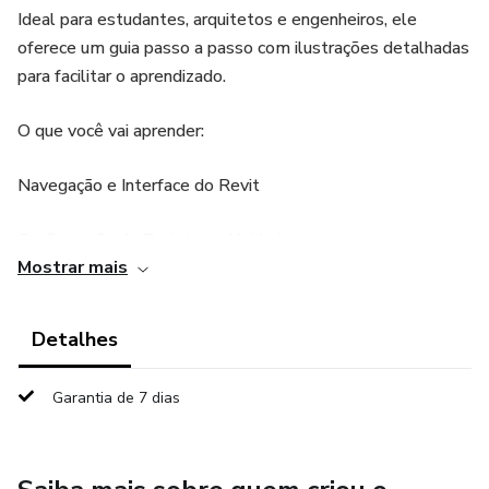
Ideal para estudantes, arquitetos e engenheiros, ele
oferece um guia passo a passo com ilustrações detalhadas
para facilitar o aprendizado.
O que você vai aprender:
Navegação e Interface do Revit
Configuração de Projetos e Unidades
Mostrar mais
Modelagem de Elementos Arquitetônicos e Estruturais
Detalhes
Criação de Sistemas MEP (Mecânica, Elétrica e Hidráulica)
Garantia de 7 dias
Documentação e Tabelas de Quantidades
Colaboração e Gerenciamento de Projetos em Equipe