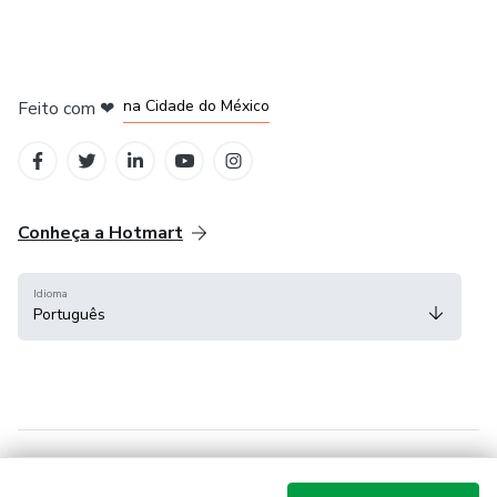
em Bogotá
em Amsterdam
em Madrid
na Cidade do México
Feito com
❤
em Belo Horizonte
Conheça a Hotmart
Idioma
Português
Central de ajuda
Termos
Privacidade
Cookies