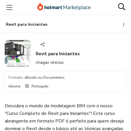
Ir
Ir
Ir
para
para
para
o
o
o
conteúdo
pagamento
rodapé
Revit para Iniciantes
principal
Revit para Iniciantes
chagas vinicius
Formato
:
eBooks ou Documentos
Idioma
:
Português
Descubra o mundo da modelagem BIM com o nosso
"Curso Completo de Revit para Iniciantes"! Este curso
abrangente em formato PDF é perfeito para quem deseja
dominar o Revit desde o básico até as técnicas avançadas.