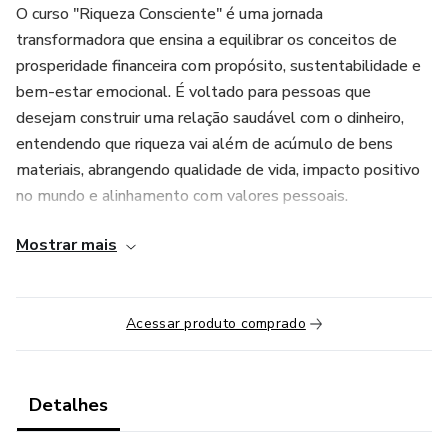
O curso "Riqueza Consciente" é uma jornada
transformadora que ensina a equilibrar os conceitos de
prosperidade financeira com propósito, sustentabilidade e
bem-estar emocional. É voltado para pessoas que
desejam construir uma relação saudável com o dinheiro,
entendendo que riqueza vai além de acúmulo de bens
materiais, abrangendo qualidade de vida, impacto positivo
no mundo e alinhamento com valores pessoais.
Mostrar mais
Objetivo
Ajudar os participantes a:
Acessar produto comprado
Desenvolver uma mentalidade de abundância consciente.
Planejar finanças pessoais de forma sustentável.
Detalhes
Reconhecer o impacto do dinheiro em suas vidas e