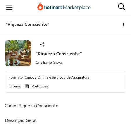
Ir
Ir
Ir
para
para
para
o
o
o
conteúdo
pagamento
rodapé
"Riqueza Consciente"
principal
"Riqueza Consciente"
Cristiane Silva
Formato
:
Cursos Online e Serviços de Assinatura
Idioma
:
Português
Curso: Riqueza Consciente
Descrição Geral