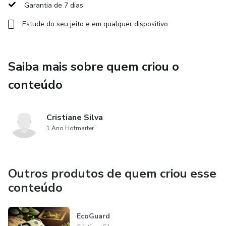
Garantia de 7 dias
comunidades.
Estude do seu jeito e em qualquer dispositivo
Alinhar escolhas financeiras com valores e propósito de
vida.
Saiba mais sobre quem criou o
Aprender práticas para equilibrar bem-estar material e
conteúdo
emocional.
Público-Alvo
Cristiane Silva
1 Ano Hotmarter
Pessoas que desejam melhorar sua relação com o dinheiro.
Empreendedores que buscam alinhar lucros com impacto
Outros produtos de quem criou esse
social.
conteúdo
Profissionais que querem estruturar um futuro financeiro
sustentável.
EcoGuard