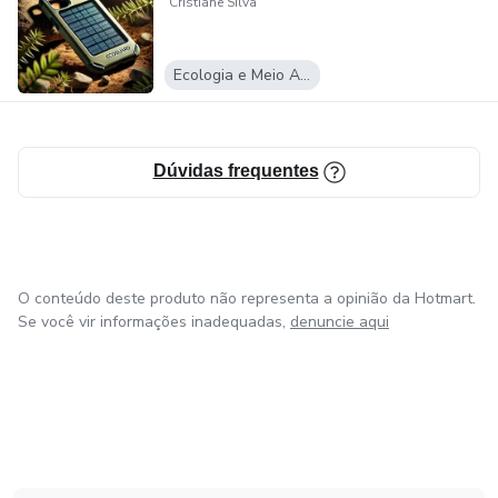
Cristiane Silva
Qualquer pessoa interessada em transformar riqueza em
um meio para viver com propósito.
Ecologia e Meio Ambiente
Conteúdo Programático
1. undamentos da Riqueza Consciente
Dúvidas frequentes
O que é riqueza além do dinheiro.
Mentalidade de escassez vs. mentalidade de abundância.
O conteúdo deste produto não representa a opinião da Hotmart.
Se você vir informações inadequadas,
denuncie aqui
2. Autoconhecimento e Dinheiro
Valores pessoais e sua relação com finanças.
Superando crenças limitantes sobre dinheiro.