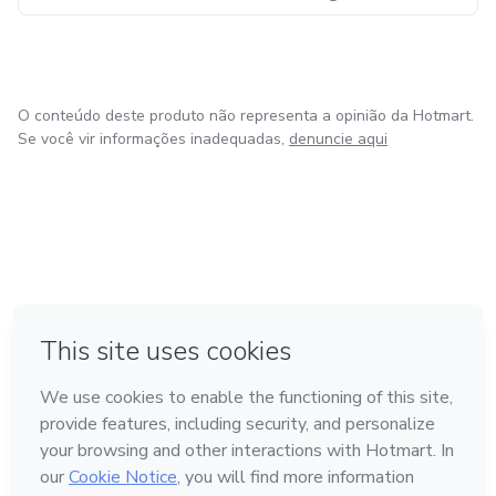
O conteúdo deste produto não representa a opinião da Hotmart.
Se você vir informações inadequadas,
denuncie aqui
em Bogotá
em Amsterdam
em Madrid
na Cidade do México
Feito com
❤
em Belo Horizonte
Conheça a Hotmart