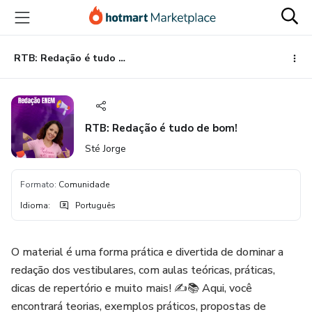
Ir
Ir
Ir
para
para
para
o
o
o
conteúdo
pagamento
rodapé
RTB: Redação é tudo de bom!
principal
RTB: Redação é tudo de bom!
Sté Jorge
Formato
:
Comunidade
Idioma
:
Português
O material é uma forma prática e divertida de dominar a
redação dos vestibulares, com aulas teóricas, práticas,
dicas de repertório e muito mais! ✍️📚 Aqui, você
encontrará teorias, exemplos práticos, propostas de