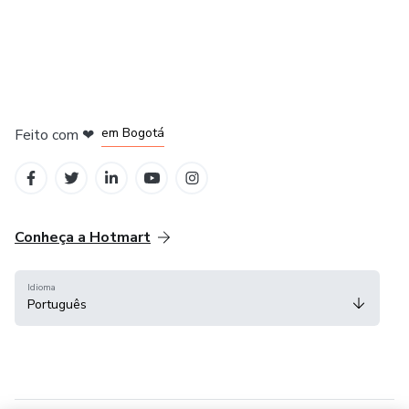
em Amsterdam
em Madrid
em Bogotá
Feito com
❤
em Belo Horizonte
na Cidade do México
Conheça a Hotmart
Idioma
Português