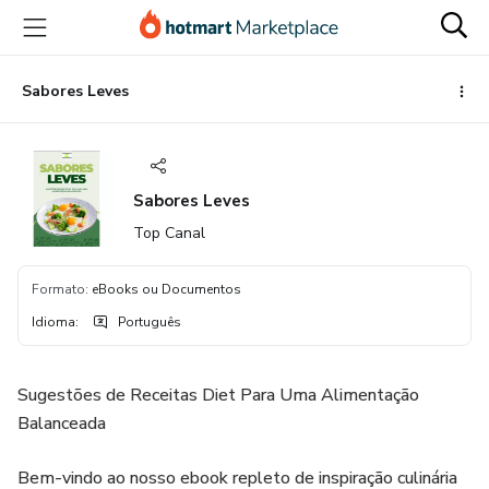
Ir
Ir
Ir
para
para
para
o
o
o
conteúdo
pagamento
rodapé
Sabores Leves
principal
Sabores Leves
Top Canal
Formato
:
eBooks ou Documentos
Idioma
:
Português
Sugestões de Receitas Diet Para Uma Alimentação
Balanceada
Bem-vindo ao nosso ebook repleto de inspiração culinária