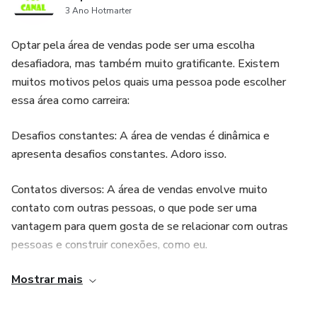
3 Ano Hotmarter
Optar pela área de vendas pode ser uma escolha
desafiadora, mas também muito gratificante. Existem
muitos motivos pelos quais uma pessoa pode escolher
essa área como carreira:
Desafios constantes: A área de vendas é dinâmica e
apresenta desafios constantes. Adoro isso.
Contatos diversos: A área de vendas envolve muito
contato com outras pessoas, o que pode ser uma
vantagem para quem gosta de se relacionar com outras
pessoas e construir conexões, como eu.
Mostrar mais
Possibilidade de aprendizado constante: Nessa área é
preciso estar sempre atualizado em relação aos produtos