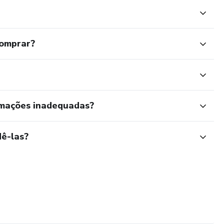
comprar?
rmações inadequadas?
ê-las?