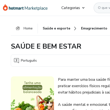
Ir
Ir
Ir
Categorias
para
para
para
o
o
o
conteúdo
pagamento
rodapé
Home
Saúde e esporte
Emagrecimento
principal
SAÚDE E BEM ESTAR
Português
Para manter uma boa saúde fís
praticar exercícios físicos re
evitar hábitos prejudiciais à
A saúde mental e emocional 