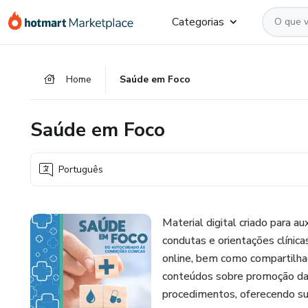
Ir
Ir
Ir
Categorias
para
para
para
o
o
o
conteúdo
pagamento
rodapé
Home
Saúde em Foco
principal
Saúde em Foco
Português
Material digital criado para au
condutas e orientações clínic
online, bem como compartilha
conteúdos sobre promoção da 
procedimentos, oferecendo sup