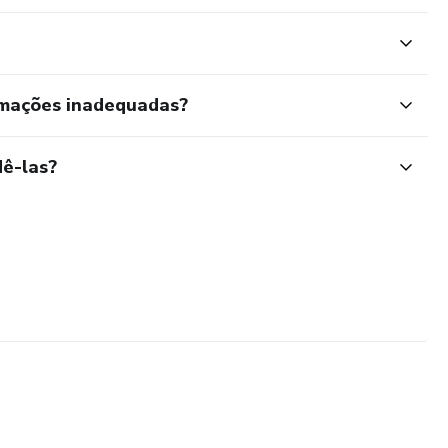
rmações inadequadas?
ê-las?