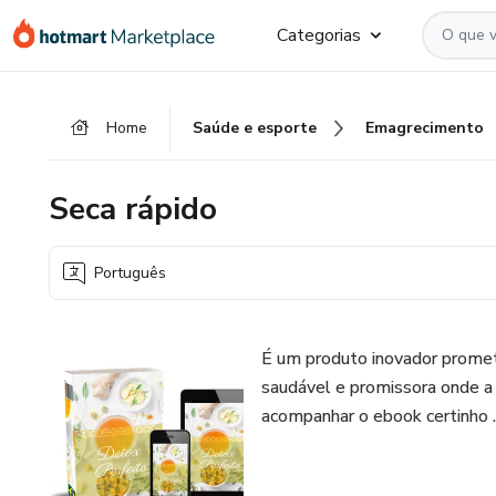
Ir
Ir
Ir
Categorias
para
para
para
o
o
o
conteúdo
pagamento
rodapé
Home
Saúde e esporte
Emagrecimento
principal
Seca rápido
Português
É um produto inovador promet
saudável e promissora onde a 
acompanhar o ebook certinho .