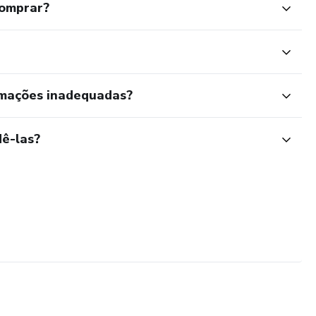
comprar?
rmações inadequadas?
ê-las?