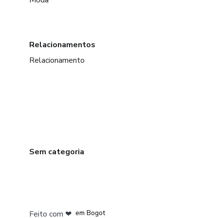
Moda
Relacionamentos
Relacionamento
Sem categoria
em Amsterdam
em Madrid
em Bogotá
Feito com
❤