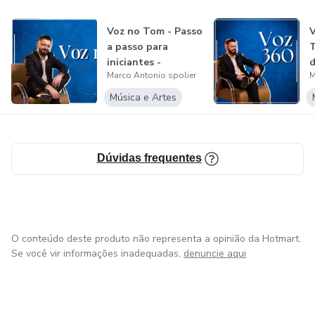
O foco é destravar seus agudos, aumentar seu alcance e te
Voz no Tom - Passo
V
a passo para
T
ensinar a cantar com mais conforto, sem esforço, sem
iniciantes -
d
rouquidão e sem fadiga, mesmo após longas
Marco Antonio spolier
M
Maestro Marcos...
M
apresentações.
Música e Artes
🔹 Módulo 3 – Ornamentações e Estilo Sertanejo
Aqui você aprende os detalhes que fazem toda a diferença
Dúvidas frequentes
na interpretação sertaneja:
Vibratos
O conteúdo deste produto não representa a opinião da Hotmart.
Apogiaturas
Se você vir informações inadequadas,
denuncie aqui
Melismas