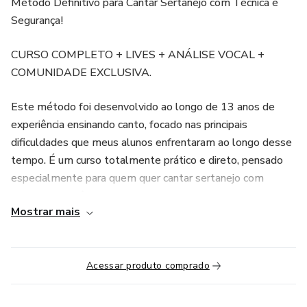
Método Definitivo para Cantar Sertanejo com Técnica e
Segurança!
CURSO COMPLETO + LIVES + ANÁLISE VOCAL +
COMUNIDADE EXCLUSIVA.
Este método foi desenvolvido ao longo de 13 anos de
experiência ensinando canto, focado nas principais
dificuldades que meus alunos enfrentaram ao longo desse
tempo. É um curso totalmente prático e direto, pensado
especialmente para quem quer cantar sertanejo com
qualidade, potência e segurança.
Mostrar mais
O curso é dividido em 3 módulos essenciais:
🔹 Módulo 1 – Fundamentos do Canto
Acessar produto comprado
Aqui você aprende os pilares da técnica vocal: respiração,