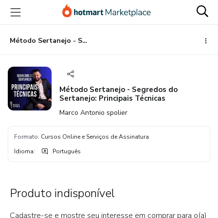
Ir
Ir
Ir
para
para
para
o
o
o
conteúdo
pagamento
rodapé
Método Sertanejo - Segredos do Sertanejo: Principais Técnicas
principal
Método Sertanejo - Segredos do
Sertanejo: Principais Técnicas
Marco Antonio spolier
Formato
:
Cursos Online e Serviços de Assinatura
Idioma
:
Português
Produto indisponível
Cadastre-se e mostre seu interesse em comprar para o(a)