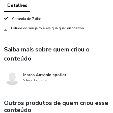
apoio, contra-apoio e afinação. Sem essa base, não há
Detalhes
evolução. Você vai entender como preparar seu corpo e sua
voz para cantar de forma eficiente.
Garantia de 7 dias
Estude do seu jeito e em qualquer dispositivo
🔹 Módulo 2 – Técnicas para Cantar Sertanejo
Neste módulo, vamos trabalhar os principais ajustes vocais
Saiba mais sobre quem criou o
usados no sertanejo, como:
conteúdo
Voz Mista
Voz de Cabeça
Marco Antonio spolier
5 Ano Hotmarter
Voz de Peito
Twang Vocal
Outros produtos de quem criou esse
conteúdo
Belting