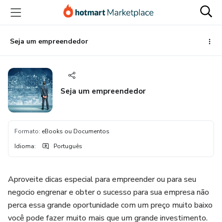
Ir
Ir
Ir
para
para
para
o
o
o
conteúdo
pagamento
rodapé
Seja um empreendedor
principal
Seja um empreendedor
Formato
:
eBooks ou Documentos
Idioma
:
Português
Aproveite dicas especial para empreender ou para seu
negocio engrenar e obter o sucesso para sua empresa não
perca essa grande oportunidade com um preço muito baixo
você pode fazer muito mais que um grande investimento.