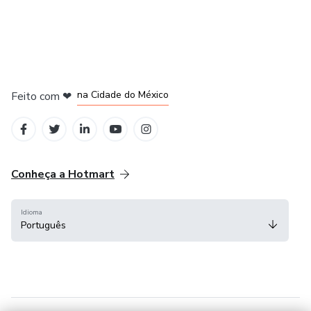
em Bogotá
em Amsterdam
em Madrid
na Cidade do México
Feito com
❤
em Belo Horizonte
Conheça a Hotmart
Idioma
Português