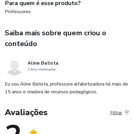
Para quem é esse produto?
Professores
Separação de sílabas
Números e quantidades
Saiba mais sobre quem criou o
conteúdo
Atividades de atenção
Formação de frases
Aline Batista
3 Ano Hotmarter
Treino de letra cursiva
Eu sou Aline Batista, professora alfabetizadora há mais de
Trilha
15 anos e criadora de recursos pedagógicos.
Aliteração
Avaliações
Filtrar
Escrita espontânea e muito mais...!😱