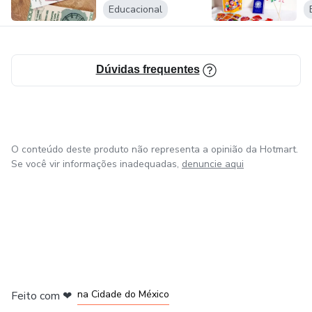
Educacional
Dúvidas frequentes
O conteúdo deste produto não representa a opinião da Hotmart.
Se você vir informações inadequadas,
denuncie aqui
em Bogotá
em Amsterdam
em Madrid
na Cidade do México
Feito com
❤