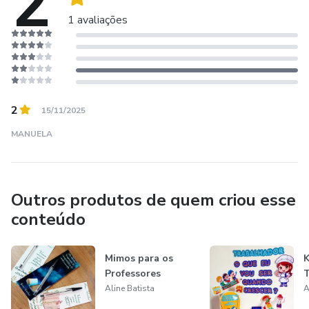
2
1 avaliações
2
15/11/2025
MANUELA
Outros produtos de quem criou esse
conteúdo
Mimos para os
K
Professores
T
Aline Batista
A