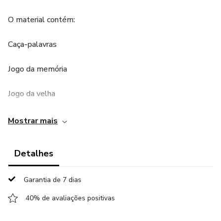
O material contém:
Caça-palavras
Jogo da memória
Jogo da velha
Quebra cabeça
Mostrar mais
Formação de palavras
Detalhes
Decomposição de palavras
Garantia de 7 dias
Rimas
40% de avaliações positivas
Ditado recortado