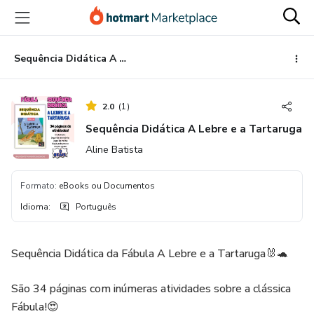
Ir
Ir
Ir
para
para
para
o
o
o
conteúdo
pagamento
rodapé
Sequência Didática A Lebre e a Tartaruga
principal
2.0
(
1
)
Sequência Didática A Lebre e a Tartaruga
Aline Batista
Formato
:
eBooks ou Documentos
Idioma
:
Português
Sequência Didática da Fábula A Lebre e a Tartaruga🐰🐢
São 34 páginas com inúmeras atividades sobre a clássica
Fábula!😍