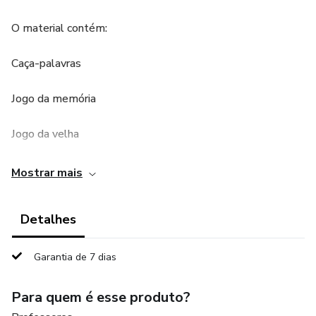
O material contém:
Caça-palavras
Jogo da memória
Jogo da velha
Quebra cabeça
Mostrar mais
Formação de palavras
Detalhes
Decomposição de palavras
Garantia de 7 dias
Rimas
Para quem é esse produto?
Ditado recortado