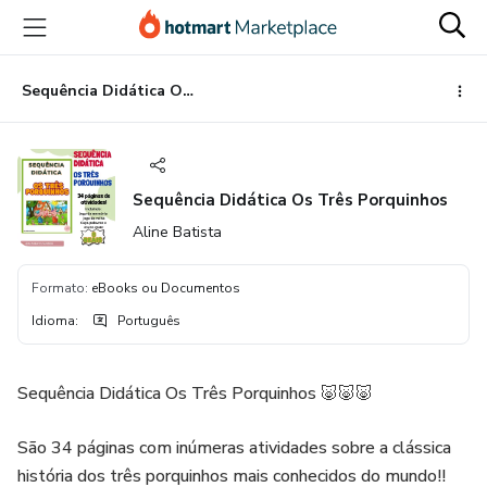
Ir
Ir
Ir
para
para
para
o
o
o
conteúdo
pagamento
rodapé
Sequência Didática Os Três Porquinhos
principal
Sequência Didática Os Três Porquinhos
Aline Batista
Formato
:
eBooks ou Documentos
Idioma
:
Português
Sequência Didática Os Três Porquinhos 🐷🐷🐷
São 34 páginas com inúmeras atividades sobre a clássica
história dos três porquinhos mais conhecidos do mundo!!