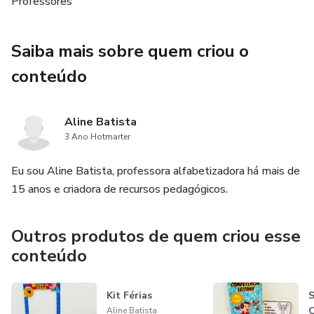
Professores
Separação de sílabas
Saiba mais sobre quem criou o
Números e quantidades
conteúdo
Atividades de atenção
Aline Batista
Formação de frases
3 Ano Hotmarter
Treino de letra cursiva
Eu sou Aline Batista, professora alfabetizadora há mais de
15 anos e criadora de recursos pedagógicos.
Trilha
Outros produtos de quem criou esse
Aliteração
conteúdo
Escrita espontânea e muito mais...!😱
Kit Férias
S
E tudo isso sai apenas 8 reais 😍🥰😱😱😱
Aline Batista