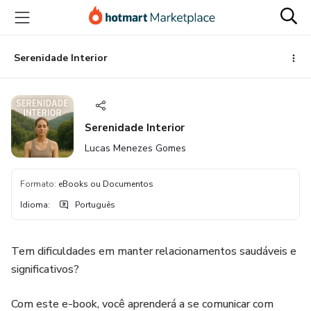
Ir
Ir
Ir
para
para
para
o
o
o
conteúdo
pagamento
rodapé
Serenidade Interior
principal
Serenidade Interior
Lucas Menezes Gomes
Formato
:
eBooks ou Documentos
Idioma
:
Português
Tem dificuldades em manter relacionamentos saudáveis e
significativos?
Com este e-book, você aprenderá a se comunicar com