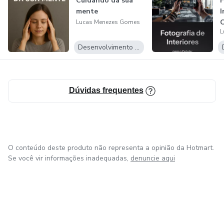
Cuidando da sua
F
mente
I
C
Lucas Menezes Gomes
L
Desenvolvimento Pessoal
Dúvidas frequentes
O conteúdo deste produto não representa a opinião da Hotmart.
Se você vir informações inadequadas,
denuncie aqui