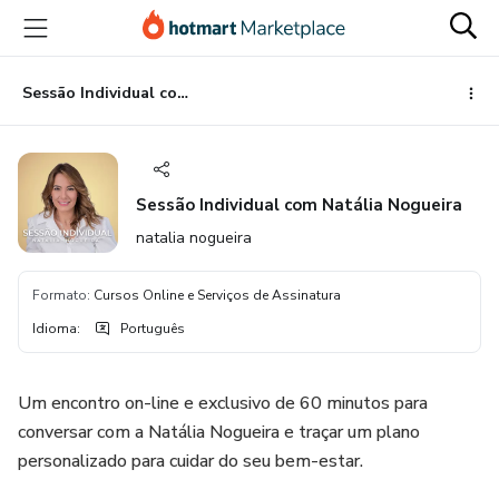
Ir
Ir
Ir
para
para
para
o
o
o
conteúdo
pagamento
rodapé
Sessão Individual com Natália Nogueira
principal
Sessão Individual com Natália Nogueira
natalia nogueira
Formato
:
Cursos Online e Serviços de Assinatura
Idioma
:
Português
Um encontro on-line e exclusivo de 60 minutos para
conversar com a Natália Nogueira e traçar um plano
personalizado para cuidar do seu bem-estar.