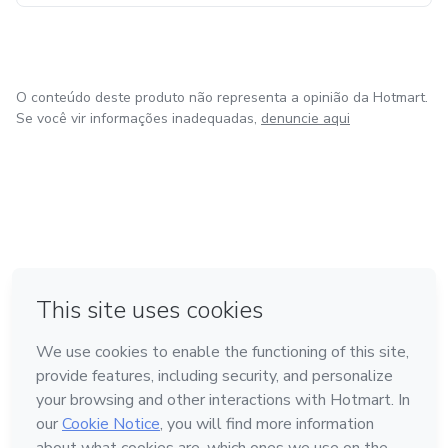
O conteúdo deste produto não representa a opinião da Hotmart.
Se você vir informações inadequadas,
denuncie aqui
em Amsterdam
em Madrid
em Bogotá
Feito com
❤
em Belo Horizonte
na Cidade do México
Conheça a Hotmart