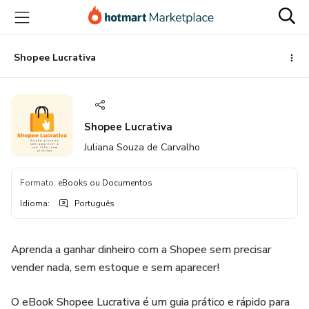
Ir
Ir
Ir
para
para
para
o
o
o
conteúdo
pagamento
rodapé
Shopee Lucrativa
principal
Shopee Lucrativa
Juliana Souza de Carvalho
Formato
:
eBooks ou Documentos
Idioma
:
Português
Aprenda a ganhar dinheiro com a Shopee sem precisar
vender nada, sem estoque e sem aparecer!
O eBook Shopee Lucrativa é um guia prático e rápido para