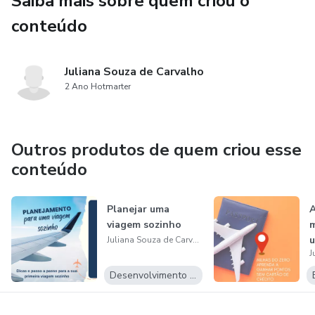
Saiba mais sobre quem criou o
conteúdo
Juliana Souza de Carvalho
2 Ano Hotmarter
Outros produtos de quem criou esse
conteúdo
Planejar uma
A
viagem sozinho
m
u
Juliana Souza de Carvalho
c
Desenvolvimento Pessoal