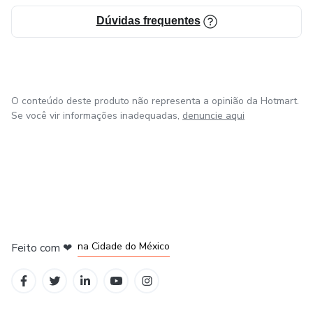
Dúvidas frequentes
O conteúdo deste produto não representa a opinião da Hotmart.
Se você vir informações inadequadas,
denuncie aqui
em Bogotá
em Amsterdam
em Madrid
na Cidade do México
Feito com
❤
em Belo Horizonte